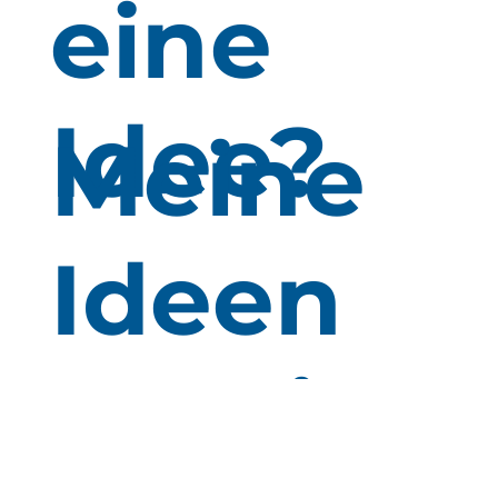
eine
Idee?
Meine
Ideen
für Sie