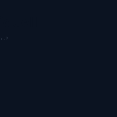
iduell
auf!