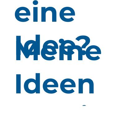
eine
Idee?
Meine
Ideen
für Sie